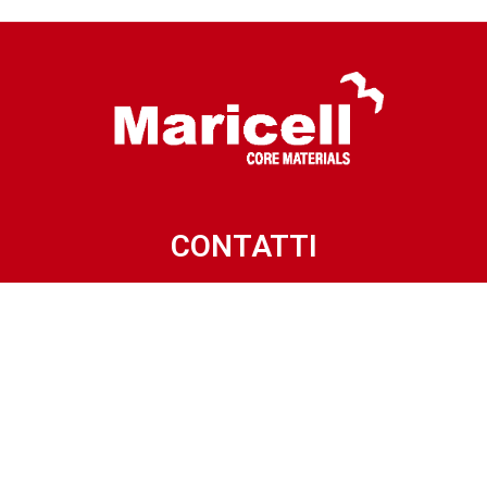
CONTATTI
Via Villanova, 15
32013 LONGARONE (BL) – ITALY
Phone: +39.0437.772318
Mail: info@maricell.it