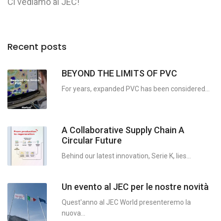
Ci vediamo al JEC!
MYce
LYce
Recent posts
BEYOND THE LIMITS OF PVC
For years, expanded PVC has been considered...
A Collaborative Supply Chain A
Circular Future
Behind our latest innovation, Serie K, lies...
Un evento al JEC per le nostre novità
Quest'anno al JEC World presenteremo la
nuova...