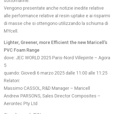
sottomarine.
Vengono presentate anche notizie inedite relative
alle performance relative al resin-uptake e ai risparmi
di masse che si ottengono utilizzando la schiuma di
MYcell.
Lighter, Greener, more Efficient the new Maricell’s
PVC Foam Range
dove: JEC WORLD 2025 Paris-Nord Villepinte – Agora
5
MYc
quando: Giovedì 6 marzo 2025 dalle 11:00 alle 11:25
MYc
Relatori:
MYce
Massimo CASSOL, R&D Manager – Maricell
Andrew PARSONS, Sales Director Composites –
MYce
Aerontec Pty Ltd
MYce